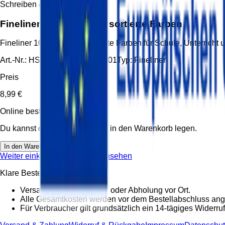
Schreiben & Stifte
Fineliner 10er Packung sortierte Farben
Fineliner 10er Packung sortierte Farben für Schule, Unterrich
Art.-Nr.:
HS-FIN-FINELINER-001
Typ:
Fineliner
Preis
8,99 €
Online bestellbar
Du kannst diesen Artikel direkt in den Warenkorb legen.
In den Warenkorb
Weiter einkaufen
Warenkorb ansehen
Klare Bestellbedingungen
Versand pauschal 5,95 € oder Abholung vor Ort.
Alle Gesamtkosten werden vor dem Bestellabschluss ang
Für Verbraucher gilt grundsätzlich ein 14-tägiges Widerruf