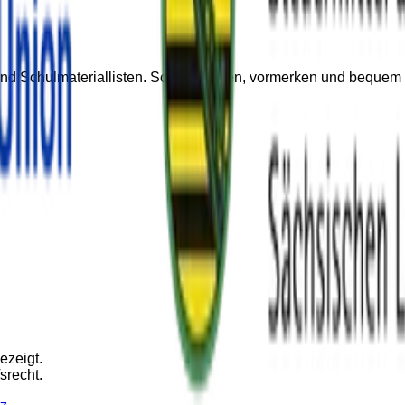
t und Schulmateriallisten. Schnell finden, vormerken und bequ
ezeigt.
srecht.