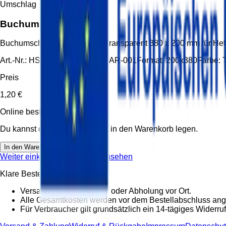
Umschlag
Buchumschlag 200
Buchumschlag 200 200x380 Transparent 380 x 200 mm für Heft
Art.-Nr.:
HS-UMS-200X380-KLAR-001
Format:
200x380
Farbe:
Preis
1,20 €
Online bestellbar
Du kannst diesen Artikel direkt in den Warenkorb legen.
In den Warenkorb
Weiter einkaufen
Warenkorb ansehen
Klare Bestellbedingungen
Versand pauschal 5,95 € oder Abholung vor Ort.
Alle Gesamtkosten werden vor dem Bestellabschluss ang
Für Verbraucher gilt grundsätzlich ein 14-tägiges Widerruf