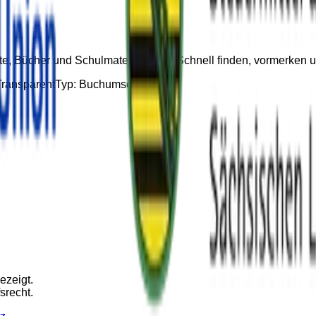
e, Bücher und Schulmateriallisten. Schnell finden, vormerke
Transparent
Typ:
Buchumschlag
ezeigt.
srecht.