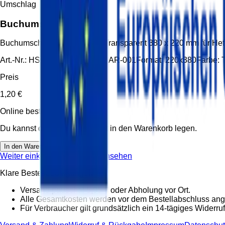
Umschlag
Buchumschlag 220
Buchumschlag 220 220x380 Transparent 380 x 220 mm für Heft
Art.-Nr.:
HS-UMS-220X380-KLAR-001
Format:
220x380
Farbe:
Preis
1,20 €
Online bestellbar
Du kannst diesen Artikel direkt in den Warenkorb legen.
In den Warenkorb
Weiter einkaufen
Warenkorb ansehen
Klare Bestellbedingungen
Versand pauschal 5,95 € oder Abholung vor Ort.
Alle Gesamtkosten werden vor dem Bestellabschluss ang
Für Verbraucher gilt grundsätzlich ein 14-tägiges Widerruf