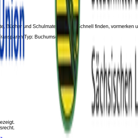
e, Bücher und Schulmateriallisten. Schnell finden, vormerke
Transparent
Typ:
Buchumschlag
ezeigt.
srecht.