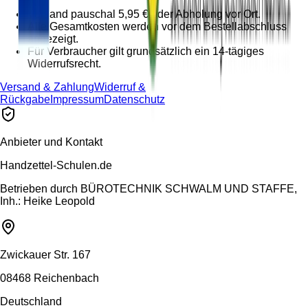
Versand pauschal 5,95 € oder Abholung vor Ort.
Alle Gesamtkosten werden vor dem Bestellabschluss
angezeigt.
Für Verbraucher gilt grundsätzlich ein 14-tägiges
Widerrufsrecht.
Versand & Zahlung
Widerruf &
Rückgabe
Impressum
Datenschutz
Anbieter und Kontakt
Handzettel-Schulen.de
Betrieben durch
BÜROTECHNIK SCHWALM UND STAFFE,
Inh.: Heike Leopold
Zwickauer Str. 167
08468 Reichenbach
Deutschland