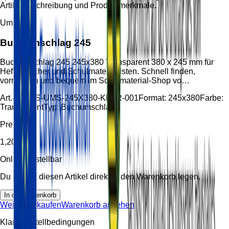
Artikelbeschreibung und Produktmerkmale.
Umschlag
Buchumschlag 245
Buchumschlag 245 245x380 Transparent 380 x 245 mm für
Hefte, Bücher und Schulmateriallisten. Schnell finden,
vormerken und bequem im Schulmaterial-Shop vo…
Art.-Nr.:
HS-UMS-245X380-KLAR-001
Format:
245x380
Farbe:
Transparent
Typ:
Buchumschlag
Preis
1,20 €
Online bestellbar
Du kannst diesen Artikel direkt in den Warenkorb legen.
In den Warenkorb
Weiter einkaufen
Warenkorb ansehen
Klare Bestellbedingungen