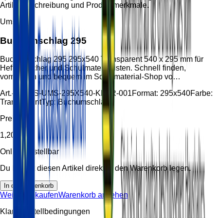
Artikelbeschreibung und Produktmerkmale.
Umschlag
Buchumschlag 295
Buchumschlag 295 295x540 Transparent 540 x 295 mm für
Hefte, Bücher und Schulmateriallisten. Schnell finden,
vormerken und bequem im Schulmaterial-Shop vo…
Art.-Nr.:
HS-UMS-295X540-KLAR-001
Format:
295x540
Farbe:
Transparent
Typ:
Buchumschlag
Preis
1,20 €
Online bestellbar
Du kannst diesen Artikel direkt in den Warenkorb legen.
In den Warenkorb
Weiter einkaufen
Warenkorb ansehen
Klare Bestellbedingungen