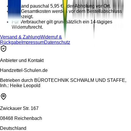
Versand pauschal 5,95 € oder Abholung vor Ort.
Alle Gesamtkosten werden vor dem Bestellabschluss
angezeigt.
Für Verbraucher gilt grundsätzlich ein 14-tägiges
Widerrufsrecht.
Versand & Zahlung
Widerruf &
Rückgabe
Impressum
Datenschutz
Anbieter und Kontakt
Handzettel-Schulen.de
Betrieben durch
BÜROTECHNIK SCHWALM UND STAFFE,
Inh.: Heike Leopold
Zwickauer Str. 167
08468 Reichenbach
Deutschland