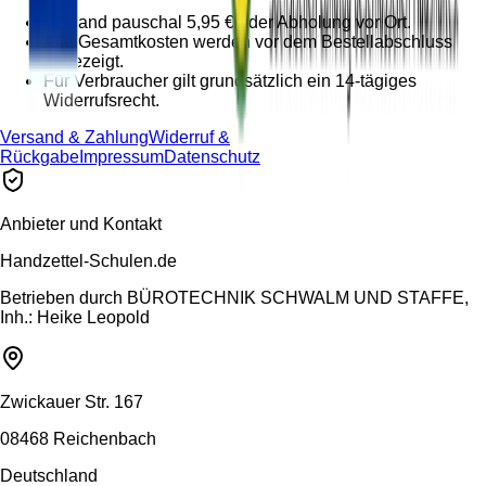
Versand pauschal 5,95 € oder Abholung vor Ort.
Alle Gesamtkosten werden vor dem Bestellabschluss
angezeigt.
Für Verbraucher gilt grundsätzlich ein 14-tägiges
Widerrufsrecht.
Versand & Zahlung
Widerruf &
Rückgabe
Impressum
Datenschutz
Anbieter und Kontakt
Handzettel-Schulen.de
Betrieben durch
BÜROTECHNIK SCHWALM UND STAFFE,
Inh.: Heike Leopold
Zwickauer Str. 167
08468 Reichenbach
Deutschland