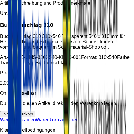
Artikelbeschreibung und Produktmerkmale.
Umschlag
Buchumschlag 310
Buchumschlag 310 310x540 Transparent 540 x 310 mm für
Hefte, Bücher und Schulmateriallisten. Schnell finden,
vormerken und bequem im Schulmaterial-Shop vo…
Art.-Nr.:
HS-UMS-310X540-KLAR-001
Format:
310x540
Farbe:
Transparent
Typ:
Buchumschlag
Preis
2,00 €
Online bestellbar
Du kannst diesen Artikel direkt in den Warenkorb legen.
In den Warenkorb
Weiter einkaufen
Warenkorb ansehen
Klare Bestellbedingungen