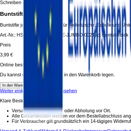
Schreiben & Stifte
Buntstifte jumbo dick
Buntstifte jumbo dick dreikant für Federtasche, Schule und U
Art.-Nr.:
HS-STF-BUNTSTIFTE-JUMBO-002
Typ:
Buntstift dick
Preis
3,99 €
Online bestellbar
Du kannst diesen Artikel direkt in den Warenkorb legen.
In den Warenkorb
Weiter einkaufen
Warenkorb ansehen
Klare Bestellbedingungen
Versand pauschal 5,95 € oder Abholung vor Ort.
Alle Gesamtkosten werden vor dem Bestellabschluss ang
Für Verbraucher gilt grundsätzlich ein 14-tägiges Widerruf