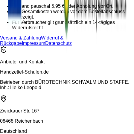
Versand pauschal 5,95 € oder Abholung vor Ort.
Alle Gesamtkosten werden vor dem Bestellabschluss
angezeigt.
Für Verbraucher gilt grundsätzlich ein 14-tägiges
Widerrufsrecht.
Versand & Zahlung
Widerruf &
Rückgabe
Impressum
Datenschutz
Anbieter und Kontakt
Handzettel-Schulen.de
Betrieben durch
BÜROTECHNIK SCHWALM UND STAFFE,
Inh.: Heike Leopold
Zwickauer Str. 167
08468 Reichenbach
Deutschland