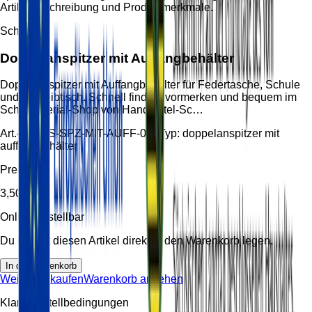
Artikelbeschreibung und Produktmerkmale.
Schreiben
Doppelanspitzer mit Auffangbehälter
Doppelanspitzer mit Auffangbehälter für Federtasche, Schule
und Schreibtisch. Schnell finden, vormerken und bequem im
Schulmaterial-Shop von Handzettel-Sc…
Art.-Nr.:
HS-SPZ-MIT-AUFF-001
Typ:
doppelanspitzer mit
auffangbehälter
Preis
3,50 €
Online bestellbar
Du kannst diesen Artikel direkt in den Warenkorb legen.
In den Warenkorb
Weiter einkaufen
Warenkorb ansehen
Klare Bestellbedingungen