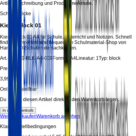
Artikelbeschreibung und Produktmerkmale.
Schreibblöcke
Kieserblock 01
Kieserblock 01 A4 für Schule, Unterricht und Notizen. Schnell
finden, vormerken und bequem im Schulmaterial-Shop von
Handzettel-Schulen.de nachkaufen.
Art.-Nr.:
HS-BLK-A4-009
Format:
A4
Lineatur:
1
Typ:
block
Preis
3,99 €
Online bestellbar
Du kannst diesen Artikel direkt in den Warenkorb legen.
In den Warenkorb
Weiter einkaufen
Warenkorb ansehen
Klare Bestellbedingungen