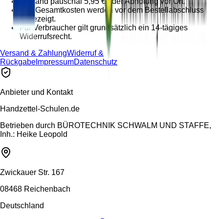
Versand pauschal 5,95 € oder Abholung vor Ort.
Alle Gesamtkosten werden vor dem Bestellabschluss
angezeigt.
Für Verbraucher gilt grundsätzlich ein 14-tägiges
Widerrufsrecht.
Versand & Zahlung
Widerruf &
Rückgabe
Impressum
Datenschutz
Anbieter und Kontakt
Handzettel-Schulen.de
Betrieben durch
BÜROTECHNIK SCHWALM UND STAFFE,
Inh.: Heike Leopold
Zwickauer Str. 167
08468 Reichenbach
Deutschland