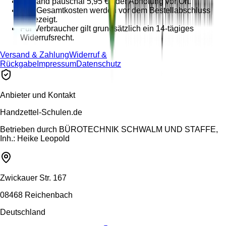
Versand pauschal 5,95 € oder Abholung vor Ort.
Alle Gesamtkosten werden vor dem Bestellabschluss
angezeigt.
Für Verbraucher gilt grundsätzlich ein 14-tägiges
Widerrufsrecht.
Versand & Zahlung
Widerruf &
Rückgabe
Impressum
Datenschutz
Anbieter und Kontakt
Handzettel-Schulen.de
Betrieben durch
BÜROTECHNIK SCHWALM UND STAFFE,
Inh.: Heike Leopold
Zwickauer Str. 167
08468 Reichenbach
Deutschland