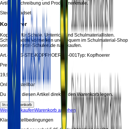
Artikelbeschreibung und Produktmerkmale.
Stereo headset
Kopfhörer
Kopfhörer für Schule, Unterricht und Schulmateriallisten.
Schnell finden, vormerken und bequem im Schulmaterial-Shop
von Handzettel-Schulen.de nachkaufen.
Art.-Nr.:
HS-STE-KOPFHOERER-001
Typ:
Kopfhoerer
Preis
19,90 €
Online bestellbar
Du kannst diesen Artikel direkt in den Warenkorb legen.
In den Warenkorb
Weiter einkaufen
Warenkorb ansehen
Klare Bestellbedingungen