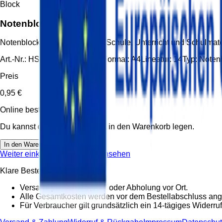
Block
Notenblock
Notenblock A4 Lineatur 14 für Schule, Unterricht und Schulma
Art.-Nr.:
HS-HEF-A4-L14-002
Format:
A4
Lineatur:
14
Typ:
Notenh
Preis
0,95 €
Online bestellbar
Du kannst diesen Artikel direkt in den Warenkorb legen.
In den Warenkorb
Weiter einkaufen
Warenkorb ansehen
Klare Bestellbedingungen
Versand pauschal 5,95 € oder Abholung vor Ort.
Alle Gesamtkosten werden vor dem Bestellabschluss ang
Für Verbraucher gilt grundsätzlich ein 14-tägiges Widerruf