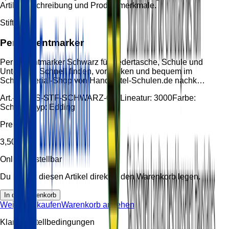
Artikelbeschreibung und Produktmerkmale.
Stifte
Permanentmarker
Permanentmarker Schwarz für Federtasche, Schule und
Unterricht. Schnell finden, vormerken und bequem im
Schulmaterial-Shop von Handzettel-Schulen.de nachk…
Art.-Nr.:
HS-STF-SCHWARZ-001
Lineatur:
3000
Farbe:
Schwarz
Typ:
Edding
Preis
3,50 €
Online bestellbar
Du kannst diesen Artikel direkt in den Warenkorb legen.
In den Warenkorb
Weiter einkaufen
Warenkorb ansehen
Klare Bestellbedingungen