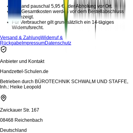
Versand pauschal 5,95 € oder Abholung vor Ort.
Alle Gesamtkosten werden vor dem Bestellabschluss
angezeigt.
Für Verbraucher gilt grundsätzlich ein 14-tägiges
Widerrufsrecht.
Versand & Zahlung
Widerruf &
Rückgabe
Impressum
Datenschutz
Anbieter und Kontakt
Handzettel-Schulen.de
Betrieben durch
BÜROTECHNIK SCHWALM UND STAFFE,
Inh.: Heike Leopold
Zwickauer Str. 167
08468 Reichenbach
Deutschland