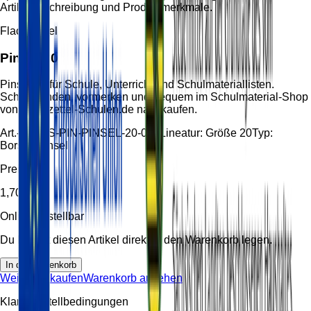
Artikelbeschreibung und Produktmerkmale.
Flachpinsel
Pinsel 20
Pinsel 20 für Schule, Unterricht und Schulmateriallisten.
Schnell finden, vormerken und bequem im Schulmaterial-Shop
von Handzettel-Schulen.de nachkaufen.
Art.-Nr.:
HS-PIN-PINSEL-20-001
Lineatur:
Größe 20
Typ:
Borstenpinsel
Preis
1,70 €
Online bestellbar
Du kannst diesen Artikel direkt in den Warenkorb legen.
In den Warenkorb
Weiter einkaufen
Warenkorb ansehen
Klare Bestellbedingungen