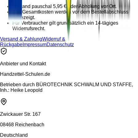
Versand pauschal 5,95 € oder Abholung vor Ort.
Alle Gesamtkosten werden vor dem Bestellabschluss
angezeigt.
Für Verbraucher gilt grundsätzlich ein 14-tägiges
Widerrufsrecht.
Versand & Zahlung
Widerruf &
Rückgabe
Impressum
Datenschutz
Anbieter und Kontakt
Handzettel-Schulen.de
Betrieben durch
BÜROTECHNIK SCHWALM UND STAFFE,
Inh.: Heike Leopold
Zwickauer Str. 167
08468 Reichenbach
Deutschland