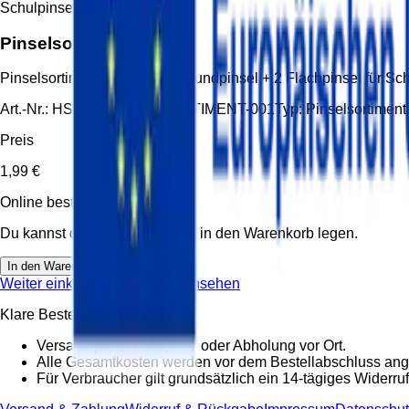
Schulpinsel
Pinselsortiment
Pinselsortiment Pinselset, 4 Rundpinsel + 2 Flachpinsel für S
Art.-Nr.:
HS-PIN-PINSELSORTIMENT-001
Typ:
Pinselsortiment
Preis
1,99 €
Online bestellbar
Du kannst diesen Artikel direkt in den Warenkorb legen.
In den Warenkorb
Weiter einkaufen
Warenkorb ansehen
Klare Bestellbedingungen
Versand pauschal 5,95 € oder Abholung vor Ort.
Alle Gesamtkosten werden vor dem Bestellabschluss ang
Für Verbraucher gilt grundsätzlich ein 14-tägiges Widerruf