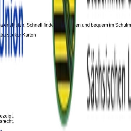
lmateriallisten. Schnell finden, vormerken und bequem im Schu
tra starker Karton
ezeigt.
srecht.