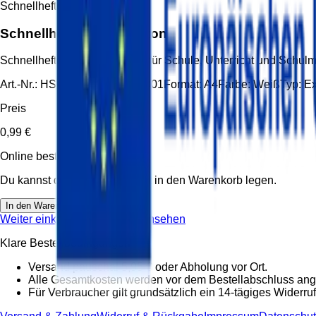
Schnellhefter
Schnellhefter weiß Karton
Schnellhefter weiß Karton A4 für Schule, Unterricht und Schu
Art.-Nr.:
HS-SHF-A4-WEISS-001
Format:
A4
Farbe:
Weiß
Typ:
Ex
Preis
0,99 €
Online bestellbar
Du kannst diesen Artikel direkt in den Warenkorb legen.
In den Warenkorb
Weiter einkaufen
Warenkorb ansehen
Klare Bestellbedingungen
Versand pauschal 5,95 € oder Abholung vor Ort.
Alle Gesamtkosten werden vor dem Bestellabschluss ang
Für Verbraucher gilt grundsätzlich ein 14-tägiges Widerruf