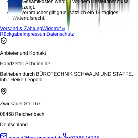
Alle Gesamtkosten werden vor dem Bestellabschluss
angezeigt.
Für Verbraucher gilt grundsätzlich ein 14-tägiges
Widerrufsrecht.
Versand & Zahlung
Widerruf &
Rückgabe
Impressum
Datenschutz
Anbieter und Kontakt
Handzettel-Schulen.de
Betrieben durch
BÜROTECHNIK SCHWALM UND STAFFE,
Inh.: Heike Leopold
Zwickauer Str. 167
08468 Reichenbach
Deutschland