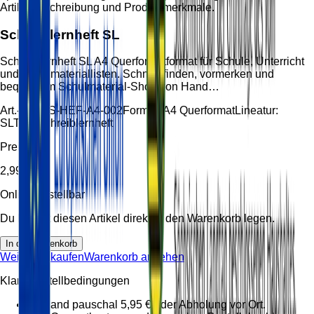
Artikelbeschreibung und Produktmerkmale.
Schreiblernheft SL
Schreiblernheft SL A4 Querformatformat für Schule, Unterricht
und Schulmateriallisten. Schnell finden, vormerken und
bequem im Schulmaterial-Shop von Hand…
Art.-Nr.:
HS-HEF-A4-002
Format:
A4 Querformat
Lineatur:
SL
Typ:
Schreiblernheft
Preis
2,99 €
Online bestellbar
Du kannst diesen Artikel direkt in den Warenkorb legen.
In den Warenkorb
Weiter einkaufen
Warenkorb ansehen
Klare Bestellbedingungen
Versand pauschal 5,95 € oder Abholung vor Ort.