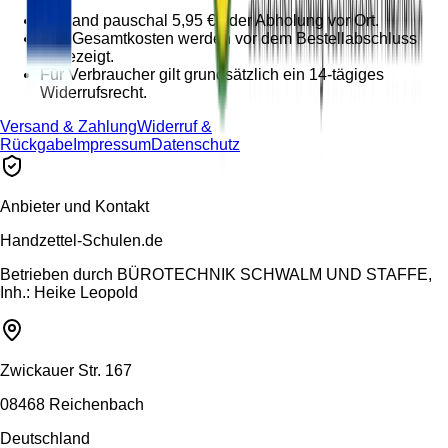
Versand pauschal 5,95 € oder Abholung vor Ort.
Alle Gesamtkosten werden vor dem Bestellabschluss
angezeigt.
Für Verbraucher gilt grundsätzlich ein 14-tägiges
Widerrufsrecht.
Versand & Zahlung
Widerruf &
Rückgabe
Impressum
Datenschutz
Anbieter und Kontakt
Handzettel-Schulen.de
Betrieben durch
BÜROTECHNIK SCHWALM UND STAFFE,
Inh.: Heike Leopold
Zwickauer Str. 167
08468 Reichenbach
Deutschland