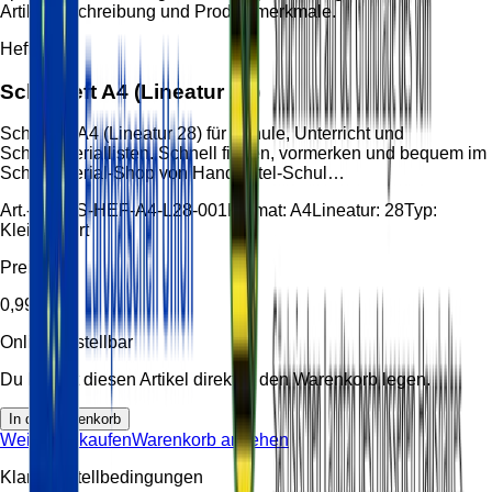
Artikelbeschreibung und Produktmerkmale.
Heft
Schulheft A4 (Lineatur 28)
Schulheft A4 (Lineatur 28) für Schule, Unterricht und
Schulmateriallisten. Schnell finden, vormerken und bequem im
Schulmaterial-Shop von Handzettel-Schul…
Art.-Nr.:
HS-HEF-A4-L28-001
Format:
A4
Lineatur:
28
Typ:
Kleinkariert
Preis
0,99 €
Online bestellbar
Du kannst diesen Artikel direkt in den Warenkorb legen.
In den Warenkorb
Weiter einkaufen
Warenkorb ansehen
Klare Bestellbedingungen