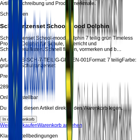
Artikelbeschreibung und Produktmerkmale.
Schulranzen
Schulranzenset School-mood Dolphin
Schulranzenset School-mood Dolphin 7 teilig grün Timeless
Pro 3824 Dolphin für Schule, Unterricht und
Schulmateriallisten. Schnell finden, vormerken und b…
Art.-Nr.:
HS-SCH-7-TEILIG-GRUEN-001
Format:
7 teilig
Farbe:
grün
Typ:
Schulranzenset
Preis
289,95 €
Online bestellbar
Du kannst diesen Artikel direkt in den Warenkorb legen.
In den Warenkorb
Weiter einkaufen
Warenkorb ansehen
Klare Bestellbedingungen