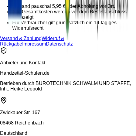
Versand pauschal 5,95 € oder Abholung vor Ort.
Alle Gesamtkosten werden vor dem Bestellabschluss
angezeigt.
Für Verbraucher gilt grundsätzlich ein 14-tägiges
Widerrufsrecht.
Versand & Zahlung
Widerruf &
Rückgabe
Impressum
Datenschutz
Anbieter und Kontakt
Handzettel-Schulen.de
Betrieben durch
BÜROTECHNIK SCHWALM UND STAFFE,
Inh.: Heike Leopold
Zwickauer Str. 167
08468 Reichenbach
Deutschland