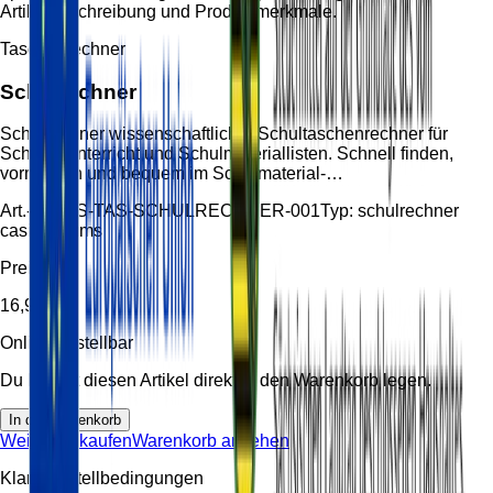
Artikelbeschreibung und Produktmerkmale.
Taschenrechner
Schulrechner
Schulrechner wissenschaftlicher Schultaschenrechner für
Schule, Unterricht und Schulmateriallisten. Schnell finden,
vormerken und bequem im Schulmaterial-…
Art.-Nr.:
HS-TAS-SCHULRECHNER-001
Typ:
schulrechner
casio fx82ms
Preis
16,99 €
Online bestellbar
Du kannst diesen Artikel direkt in den Warenkorb legen.
In den Warenkorb
Weiter einkaufen
Warenkorb ansehen
Klare Bestellbedingungen