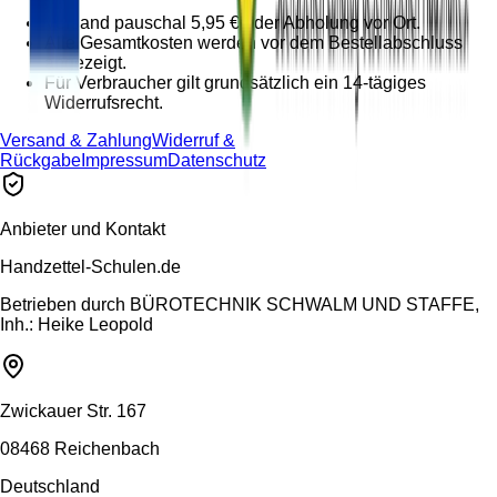
Versand pauschal 5,95 € oder Abholung vor Ort.
Alle Gesamtkosten werden vor dem Bestellabschluss
angezeigt.
Für Verbraucher gilt grundsätzlich ein 14-tägiges
Widerrufsrecht.
Versand & Zahlung
Widerruf &
Rückgabe
Impressum
Datenschutz
Anbieter und Kontakt
Handzettel-Schulen.de
Betrieben durch
BÜROTECHNIK SCHWALM UND STAFFE,
Inh.: Heike Leopold
Zwickauer Str. 167
08468 Reichenbach
Deutschland