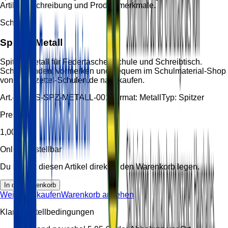
Artikelbeschreibung und Produktmerkmale.
Schreiben
Spitzer Metall
Spitzer Metall für Federtasche, Schule und Schreibtisch.
Schnell finden, vormerken und bequem im Schulmaterial-Shop
von Handzettel-Schulen.de nachkaufen.
Art.-Nr.:
HS-SPZ-METALL-001
Format:
Metall
Typ:
Spitzer
Preis
1,00 €
Online bestellbar
Du kannst diesen Artikel direkt in den Warenkorb legen.
In den Warenkorb
Weiter einkaufen
Warenkorb ansehen
Klare Bestellbedingungen