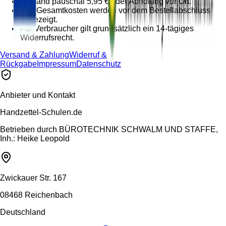
Versand pauschal 5,95 € oder Abholung vor Ort.
Alle Gesamtkosten werden vor dem Bestellabschluss
angezeigt.
Für Verbraucher gilt grundsätzlich ein 14-tägiges
Widerrufsrecht.
Versand & Zahlung
Widerruf &
Rückgabe
Impressum
Datenschutz
Anbieter und Kontakt
Handzettel-Schulen.de
Betrieben durch
BÜROTECHNIK SCHWALM UND STAFFE,
Inh.: Heike Leopold
Zwickauer Str. 167
08468 Reichenbach
Deutschland