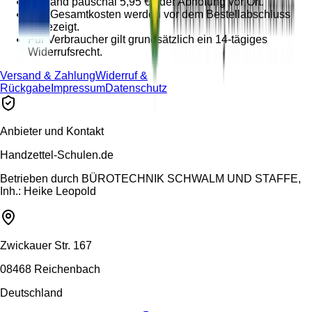
Versand pauschal 5,95 € oder Abholung vor Ort.
Alle Gesamtkosten werden vor dem Bestellabschluss
angezeigt.
Für Verbraucher gilt grundsätzlich ein 14-tägiges
Widerrufsrecht.
Versand & Zahlung
Widerruf &
Rückgabe
Impressum
Datenschutz
Anbieter und Kontakt
Handzettel-Schulen.de
Betrieben durch
BÜROTECHNIK SCHWALM UND STAFFE,
Inh.: Heike Leopold
Zwickauer Str. 167
08468 Reichenbach
Deutschland