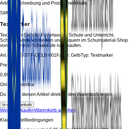
Artikelbeschreibung und Produktmerkmale.
Stifte
Textmarker
Textmarker Gelb für Federtasche, Schule und Unterricht.
Schnell finden, vormerken und bequem im Schulmaterial-Shop
von Handzettel-Schulen.de nachkaufen.
Art.-Nr.:
HS-STF-GELB-001
Farbe:
Gelb
Typ:
Textmarker
Preis
0,99 €
Online bestellbar
Du kannst diesen Artikel direkt in den Warenkorb legen.
In den Warenkorb
Weiter einkaufen
Warenkorb ansehen
Klare Bestellbedingungen