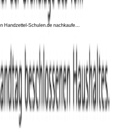
von Handzettel-Schulen.de nachkaufe…