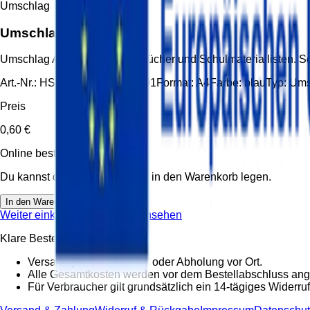
Umschlag
Umschlag A4 blau
Umschlag A4 blau für Hefte, Bücher und Schulmateriallisten.
Art.-Nr.:
HS-UMS-A4-BLAU-001
Format:
A4
Farbe:
blau
Typ:
Ums
Preis
0,60 €
Online bestellbar
Du kannst diesen Artikel direkt in den Warenkorb legen.
In den Warenkorb
Weiter einkaufen
Warenkorb ansehen
Klare Bestellbedingungen
Versand pauschal 5,95 € oder Abholung vor Ort.
Alle Gesamtkosten werden vor dem Bestellabschluss ang
Für Verbraucher gilt grundsätzlich ein 14-tägiges Widerruf