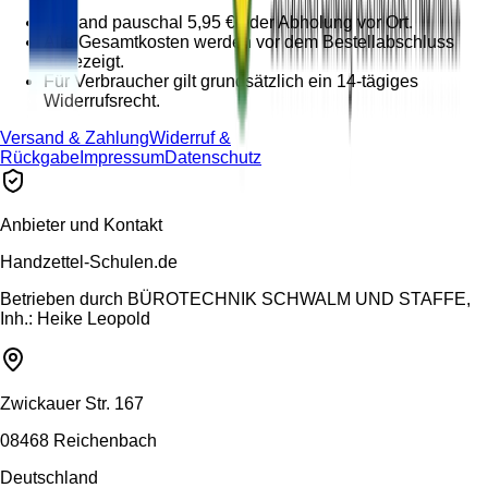
Versand pauschal 5,95 € oder Abholung vor Ort.
Alle Gesamtkosten werden vor dem Bestellabschluss
angezeigt.
Für Verbraucher gilt grundsätzlich ein 14-tägiges
Widerrufsrecht.
Versand & Zahlung
Widerruf &
Rückgabe
Impressum
Datenschutz
Anbieter und Kontakt
Handzettel-Schulen.de
Betrieben durch
BÜROTECHNIK SCHWALM UND STAFFE,
Inh.: Heike Leopold
Zwickauer Str. 167
08468 Reichenbach
Deutschland