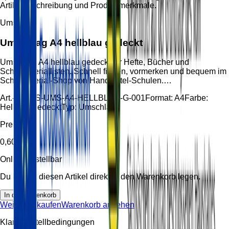
Artikelbeschreibung und Produktmerkmale.
Umschlag
Umschlag A4 hellblau gedeckt
Umschlag A4 hellblau gedeckt für Hefte, Bücher und
Schulmateriallisten. Schnell finden, vormerken und bequem im
Schulmaterial-Shop von Handzettel-Schulen.…
Art.-Nr.:
HS-UMS-A4-HELLBLAU-G-001
Format:
A4
Farbe:
Hellblau gedeckt
Typ:
Umschlag
Preis
0,60 €
Online bestellbar
Du kannst diesen Artikel direkt in den Warenkorb legen.
In den Warenkorb
Weiter einkaufen
Warenkorb ansehen
Klare Bestellbedingungen