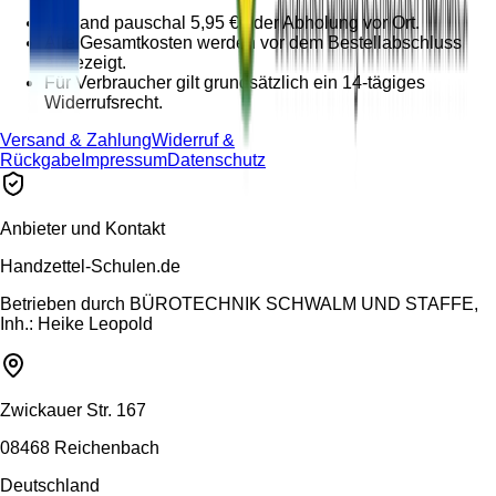
Versand pauschal 5,95 € oder Abholung vor Ort.
Alle Gesamtkosten werden vor dem Bestellabschluss
angezeigt.
Für Verbraucher gilt grundsätzlich ein 14-tägiges
Widerrufsrecht.
Versand & Zahlung
Widerruf &
Rückgabe
Impressum
Datenschutz
Anbieter und Kontakt
Handzettel-Schulen.de
Betrieben durch
BÜROTECHNIK SCHWALM UND STAFFE,
Inh.: Heike Leopold
Zwickauer Str. 167
08468 Reichenbach
Deutschland