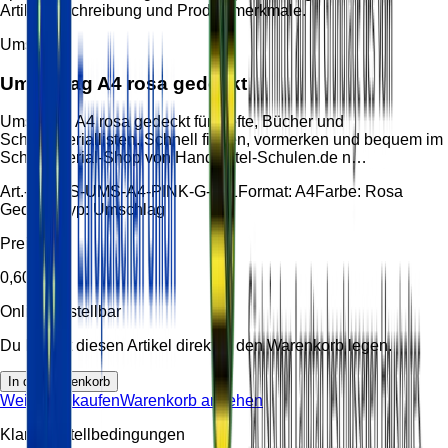
Artikelbeschreibung und Produktmerkmale.
Umschlag
Umschlag A4 rosa gedeckt
Umschlag A4 rosa gedeckt für Hefte, Bücher und
Schulmateriallisten. Schnell finden, vormerken und bequem im
Schulmaterial-Shop von Handzettel-Schulen.de n…
Art.-Nr.:
HS-UMS-A4-PINK-G-001
Format:
A4
Farbe:
Rosa
Gedeckt
Typ:
Umschlag
Preis
0,60 €
Online bestellbar
Du kannst diesen Artikel direkt in den Warenkorb legen.
In den Warenkorb
Weiter einkaufen
Warenkorb ansehen
Klare Bestellbedingungen