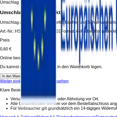
Umschlag
Umschlag A4 rot gedeckt
Umschlag A4 rot gedeckt für Hefte, Bücher und Schulmaterial
Art.-Nr.:
HS-UMS-A4-ROT-G-001
Format:
A4
Farbe:
Rot gedeckt
Preis
0,60 €
Online bestellbar
Du kannst diesen Artikel direkt in den Warenkorb legen.
In den Warenkorb
Weiter einkaufen
Warenkorb ansehen
Klare Bestellbedingungen
Versand pauschal 5,95 € oder Abholung vor Ort.
Alle Gesamtkosten werden vor dem Bestellabschluss ang
Für Verbraucher gilt grundsätzlich ein 14-tägiges Widerruf