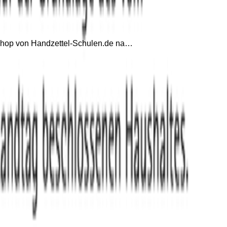
l-Shop von Handzettel-Schulen.de na…