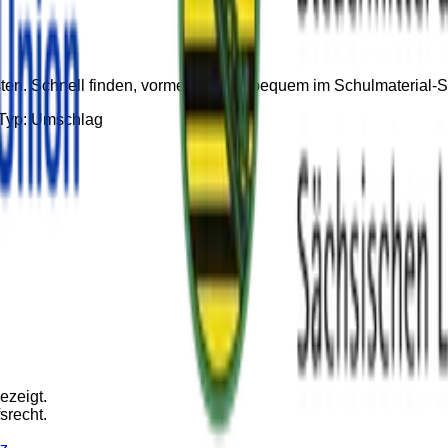
listen. Schnell finden, vormerken und bequem im Schulmateria
Typ:
Umschlag
ezeigt.
srecht.