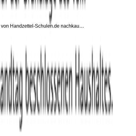
op von Handzettel-Schulen.de nachkau…