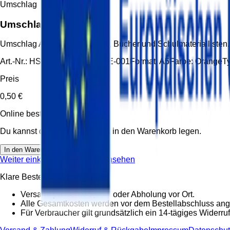
Umschlag
Umschlag A5 orange
Umschlag A5 orange für Hefte, Bücher und Schulmaterialliste
Art.-Nr.:
HS-UMS-A5-ORANGE-001
Format:
A5
Farbe:
Orange
T
Preis
0,50 €
Online bestellbar
Du kannst diesen Artikel direkt in den Warenkorb legen.
In den Warenkorb
Weiter einkaufen
Warenkorb ansehen
Klare Bestellbedingungen
Versand pauschal 5,95 € oder Abholung vor Ort.
Alle Gesamtkosten werden vor dem Bestellabschluss ang
Für Verbraucher gilt grundsätzlich ein 14-tägiges Widerruf