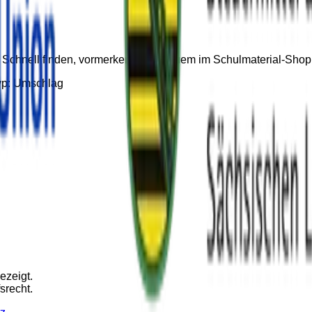
n. Schnell finden, vormerken und bequem im Schulmaterial-Sh
yp:
Umschlag
ezeigt.
srecht.